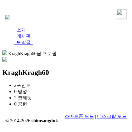
로그인
가입
소개
게시판
토막글
KraghKragh60님 프로필
KraghKragh60
2
포인트
0
명성
2
크레딧
0
공헌
스마트폰 모드
|
데스크탑 모드
© 2014-2026
shimsangduk