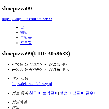
shoepizza99
http://palangshim.com/?3058633
글
앨범
토막글
프로필
shoepizza99
(UID: 3058633)
이메일 인증
인증되지 않았습니다.
동영상 인증
인증되지 않았습니다.
개인 서명
http://dekarz-kolobrzeg.pl
정보 통계
친구 0
|
토막글 0
|
앨범 0
|
답글 0
|
글수 0
성별
비밀
생일
-