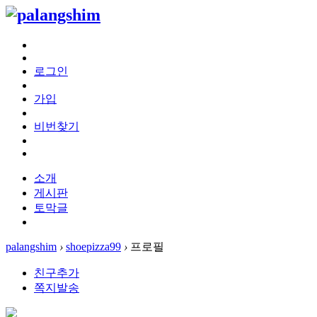
로그인
가입
비번찾기
소개
게시판
토막글
palangshim
›
shoepizza99
›
프로필
친구추가
쪽지발송