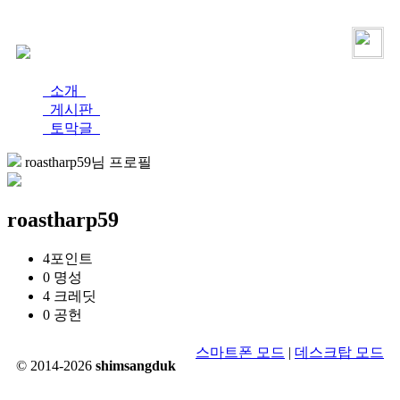
로그인
가입
소개
게시판
토막글
roastharp59님 프로필
roastharp59
4
포인트
0
명성
4
크레딧
0
공헌
스마트폰 모드
|
데스크탑 모드
© 2014-2026
shimsangduk