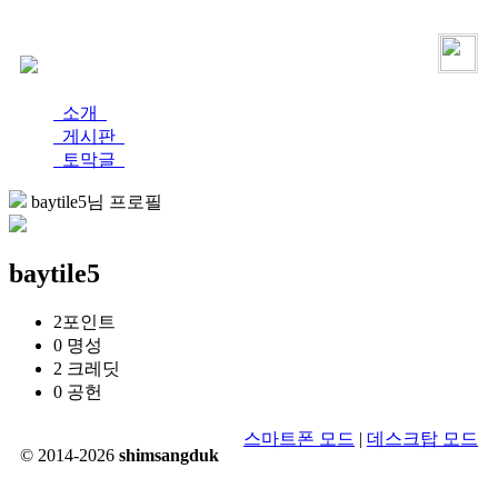
로그인
가입
소개
게시판
토막글
baytile5님 프로필
baytile5
2
포인트
0
명성
2
크레딧
0
공헌
스마트폰 모드
|
데스크탑 모드
© 2014-2026
shimsangduk