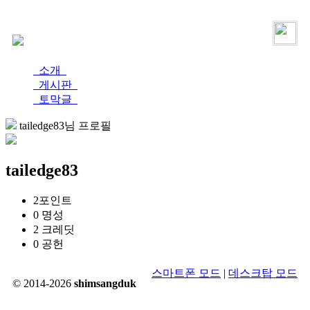
로그인
가입
소개
게시판
토막글
tailedge83님 프로필
tailedge83
2
포인트
0
명성
2
크레딧
0
공헌
스마트폰 모드
|
데스크탑 모드
© 2014-2026
shimsangduk