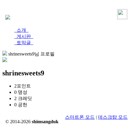
로그인
가입
소개
게시판
토막글
shrinesweets9님 프로필
shrinesweets9
2
포인트
0
명성
2
크레딧
0
공헌
스마트폰 모드
|
데스크탑 모드
© 2014-2026
shimsangduk