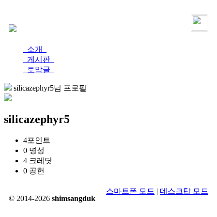
로그인
가입
소개
게시판
토막글
silicazephyr5님 프로필
silicazephyr5
4
포인트
0
명성
4
크레딧
0
공헌
스마트폰 모드
|
데스크탑 모드
© 2014-2026
shimsangduk