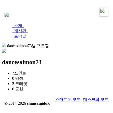
로그인
가입
소개
게시판
토막글
dancesalmon73님 프로필
dancesalmon73
2
포인트
0
명성
2
크레딧
0
공헌
스마트폰 모드
|
데스크탑 모드
© 2014-2026
shimsangduk