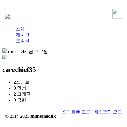
로그인
가입
소개
게시판
토막글
carechief35님 프로필
carechief35
2
포인트
0
명성
2
크레딧
0
공헌
스마트폰 모드
|
데스크탑 모드
© 2014-2026
shimsangduk