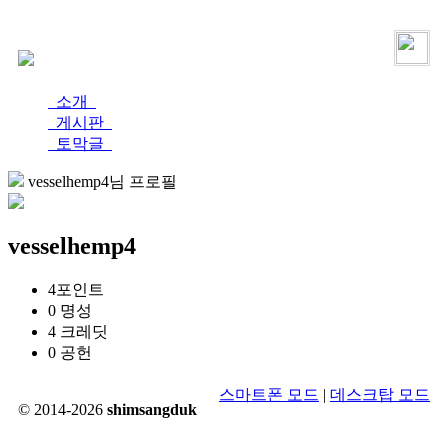
로그인
가입
소개
게시판
토막글
vesselhemp4님 프로필
vesselhemp4
4
포인트
0
명성
4
크레딧
0
공헌
스마트폰 모드
|
데스크탑 모드
© 2014-2026
shimsangduk