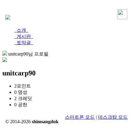
로그인
가입
소개
게시판
토막글
unitcarp90님 프로필
unitcarp90
2
포인트
0
명성
2
크레딧
0
공헌
스마트폰 모드
|
데스크탑 모드
© 2014-2026
shimsangduk