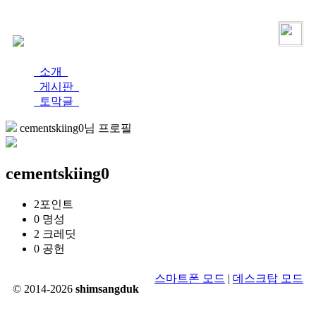
로그인
가입
소개
게시판
토막글
cementskiing0님 프로필
cementskiing0
2
포인트
0
명성
2
크레딧
0
공헌
스마트폰 모드
|
데스크탑 모드
© 2014-2026
shimsangduk