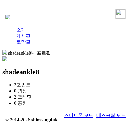
로그인
가입
소개
게시판
토막글
shadeankle8님 프로필
shadeankle8
2
포인트
0
명성
2
크레딧
0
공헌
스마트폰 모드
|
데스크탑 모드
© 2014-2026
shimsangduk