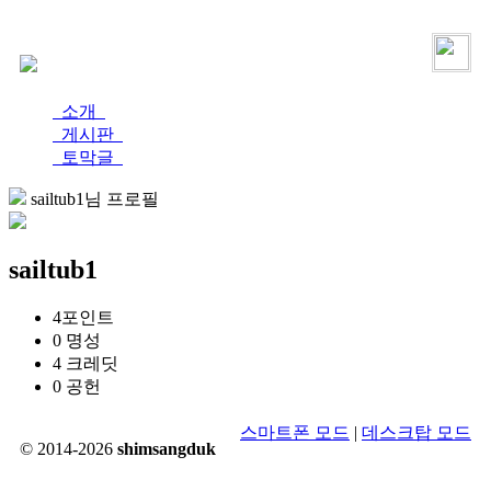
로그인
가입
소개
게시판
토막글
sailtub1님 프로필
sailtub1
4
포인트
0
명성
4
크레딧
0
공헌
스마트폰 모드
|
데스크탑 모드
© 2014-2026
shimsangduk