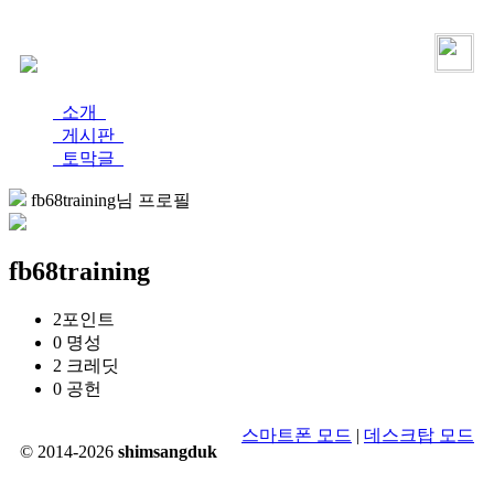
로그인
가입
소개
게시판
토막글
fb68training님 프로필
fb68training
2
포인트
0
명성
2
크레딧
0
공헌
스마트폰 모드
|
데스크탑 모드
© 2014-2026
shimsangduk