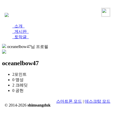
로그인
가입
소개
게시판
토막글
oceanelbow47님 프로필
oceanelbow47
2
포인트
0
명성
2
크레딧
0
공헌
스마트폰 모드
|
데스크탑 모드
© 2014-2026
shimsangduk