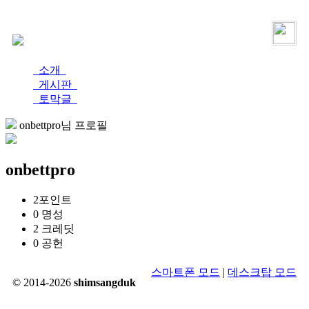
로그인
가입
소개
게시판
토막글
onbettpro님 프로필
onbettpro
2
포인트
0
명성
2
크레딧
0
공헌
스마트폰 모드
|
데스크탑 모드
© 2014-2026
shimsangduk