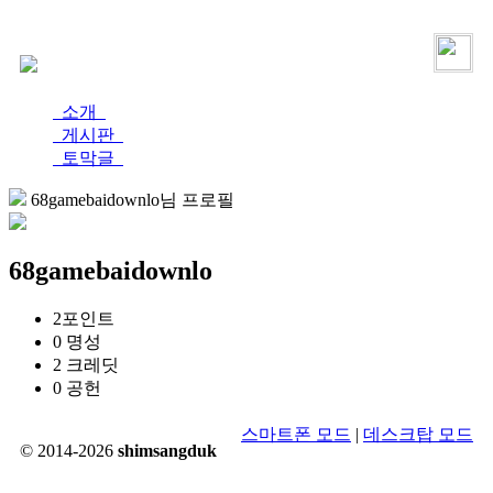
로그인
가입
소개
게시판
토막글
68gamebaidownlo님 프로필
68gamebaidownlo
2
포인트
0
명성
2
크레딧
0
공헌
스마트폰 모드
|
데스크탑 모드
© 2014-2026
shimsangduk