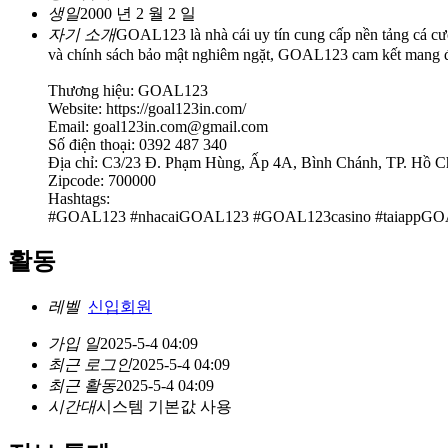
생일
2000 년 2 월 2 일
자기 소개
GOAL123 là nhà cái uy tín cung cấp nền tảng cá cược 
và chính sách bảo mật nghiêm ngặt, GOAL123 cam kết mang đến
Thương hiệu: GOAL123
Website: https://goal123in.com/
Email: goal123in.com@gmail.com
Số điện thoại: 0392 487 340
Địa chỉ: C3/23 Đ. Phạm Hùng, Ấp 4A, Bình Chánh, TP. Hồ C
Zipcode: 700000
Hashtags:
#GOAL123 #nhacaiGOAL123 #GOAL123casino #taiappGO
활동
레벨
신입회원
가입 일
2025-5-4 04:09
최근 로그인
2025-5-4 04:09
최근 활동
2025-5-4 04:09
시간대
시스템 기본값 사용