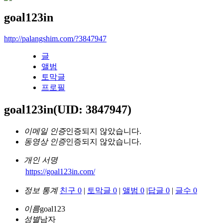
goal123in
http://palangshim.com/?3847947
글
앨범
토막글
프로필
goal123in
(UID: 3847947)
이메일 인증
인증되지 않았습니다.
동영상 인증
인증되지 않았습니다.
개인 서명
https://goal123in.com/
정보 통계
친구 0
|
토막글 0
|
앨범 0
|
답글 0
|
글수 0
이름
goal123
성별
남자