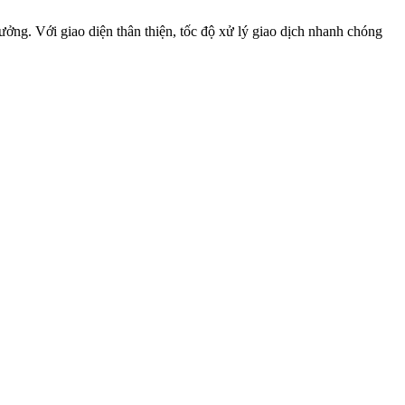
hưởng. Với giao diện thân thiện, tốc độ xử lý giao dịch nhanh chóng