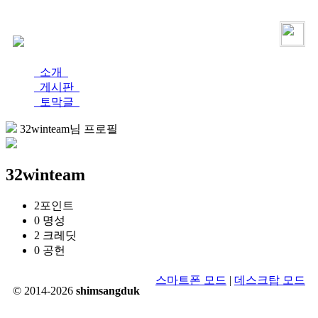
로그인
가입
소개
게시판
토막글
32winteam님 프로필
32winteam
2
포인트
0
명성
2
크레딧
0
공헌
스마트폰 모드
|
데스크탑 모드
© 2014-2026
shimsangduk