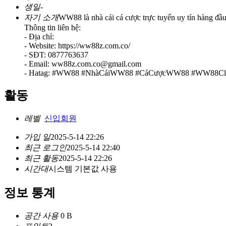
생일
-
자기 소개
WW88 là nhà cái cá cược trực tuyến uy tín hàng đầu
Thông tin liên hệ:
- Địa chỉ:
- Website: https://ww88z.com.co/
- SĐT: 0877763637
- Email: ww88z.com.co@gmail.com
- Hatag: #WW88 #NhàCáiWW88 #CáCượcWW88 #WW88Clu
활동
레벨
신입회원
가입 일
2025-5-14 22:26
최근 로그인
2025-5-14 22:40
최근 활동
2025-5-14 22:26
시간대
시스템 기본값 사용
정보 통계
공간 사용
0 B