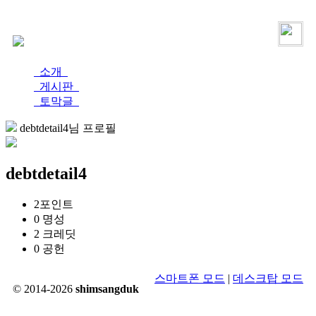
로그인
가입
소개
게시판
토막글
debtdetail4님 프로필
debtdetail4
2
포인트
0
명성
2
크레딧
0
공헌
스마트폰 모드
|
데스크탑 모드
© 2014-2026
shimsangduk