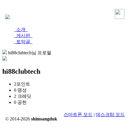
로그인
가입
소개
게시판
토막글
hi88clubtech님 프로필
hi88clubtech
2
포인트
0
명성
2
크레딧
0
공헌
스마트폰 모드
|
데스크탑 모드
© 2014-2026
shimsangduk