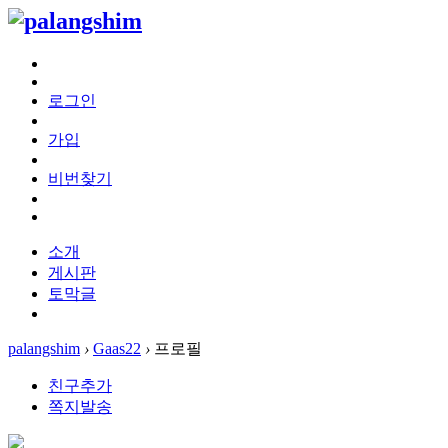
로그인
가입
비번찾기
소개
게시판
토막글
palangshim
›
Gaas22
›
프로필
친구추가
쪽지발송