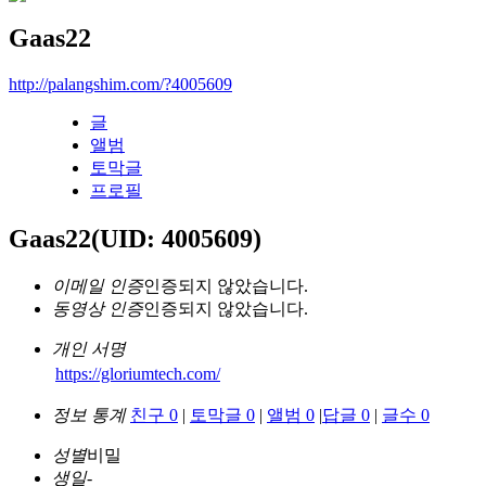
Gaas22
http://palangshim.com/?4005609
글
앨범
토막글
프로필
Gaas22
(UID: 4005609)
이메일 인증
인증되지 않았습니다.
동영상 인증
인증되지 않았습니다.
개인 서명
https://gloriumtech.com/
정보 통계
친구 0
|
토막글 0
|
앨범 0
|
답글 0
|
글수 0
성별
비밀
생일
-