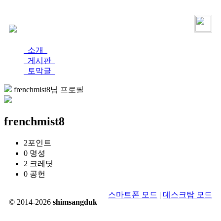
로그인
가입
소개
게시판
토막글
frenchmist8님 프로필
frenchmist8
2
포인트
0
명성
2
크레딧
0
공헌
스마트폰 모드
|
데스크탑 모드
© 2014-2026
shimsangduk