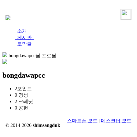
로그인
가입
소개
게시판
토막글
bongdawapcc님 프로필
bongdawapcc
2
포인트
0
명성
2
크레딧
0
공헌
스마트폰 모드
|
데스크탑 모드
© 2014-2026
shimsangduk