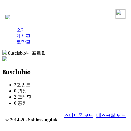
로그인
가입
소개
게시판
토막글
8usclubio님 프로필
8usclubio
2
포인트
0
명성
2
크레딧
0
공헌
스마트폰 모드
|
데스크탑 모드
© 2014-2026
shimsangduk