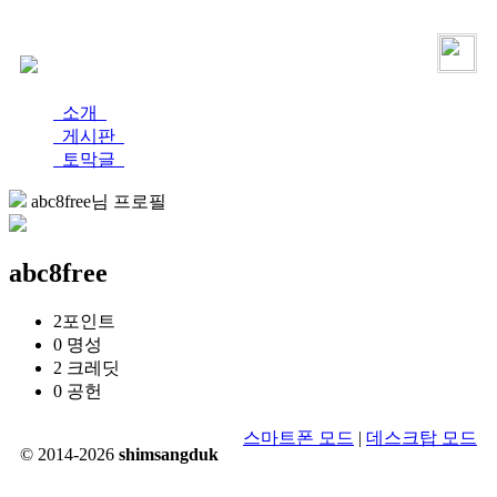
로그인
가입
소개
게시판
토막글
abc8free님 프로필
abc8free
2
포인트
0
명성
2
크레딧
0
공헌
스마트폰 모드
|
데스크탑 모드
© 2014-2026
shimsangduk