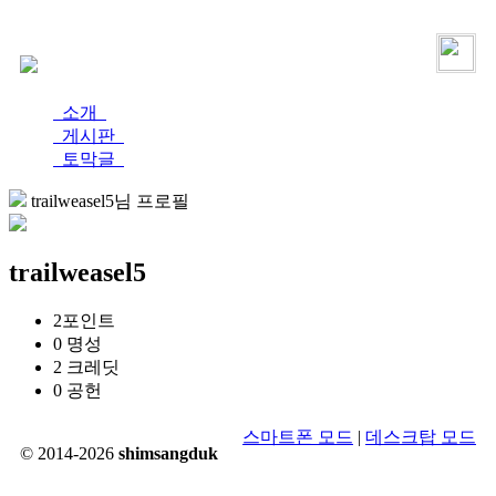
로그인
가입
소개
게시판
토막글
trailweasel5님 프로필
trailweasel5
2
포인트
0
명성
2
크레딧
0
공헌
스마트폰 모드
|
데스크탑 모드
© 2014-2026
shimsangduk