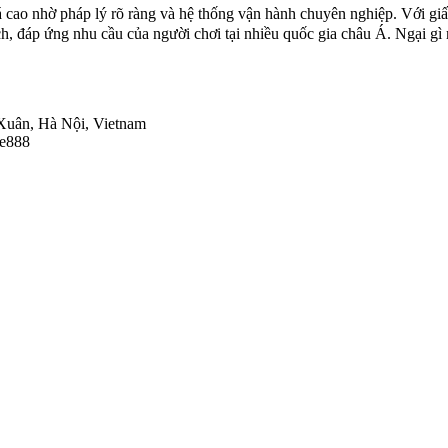
á cao nhờ pháp lý rõ ràng và hệ thống vận hành chuyên nghiệp. Với 
h, đáp ứng nhu cầu của người chơi tại nhiều quốc gia châu Á. Ngại gì
Xuân, Hà Nội, Vietnam
ae888