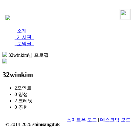
로그인
가입
소개
게시판
토막글
32winkim님 프로필
32winkim
2
포인트
0
명성
2
크레딧
0
공헌
스마트폰 모드
|
데스크탑 모드
© 2014-2026
shimsangduk