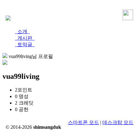
로그인
가입
소개
게시판
토막글
vua99living님 프로필
vua99living
2
포인트
0
명성
2
크레딧
0
공헌
스마트폰 모드
|
데스크탑 모드
© 2014-2026
shimsangduk