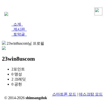
로그인
가입
소개
게시판
토막글
23win8uscom님 프로필
23win8uscom
2
포인트
0
명성
2
크레딧
0
공헌
스마트폰 모드
|
데스크탑 모드
© 2014-2026
shimsangduk