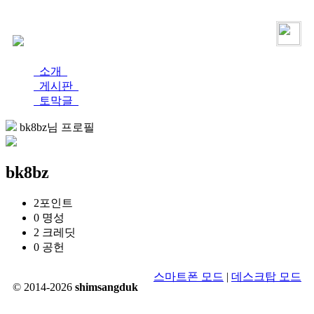
로그인
가입
소개
게시판
토막글
bk8bz님 프로필
bk8bz
2
포인트
0
명성
2
크레딧
0
공헌
스마트폰 모드
|
데스크탑 모드
© 2014-2026
shimsangduk