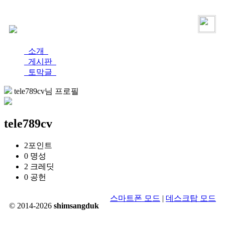
로그인
가입
소개
게시판
토막글
tele789cv님 프로필
tele789cv
2
포인트
0
명성
2
크레딧
0
공헌
스마트폰 모드
|
데스크탑 모드
© 2014-2026
shimsangduk