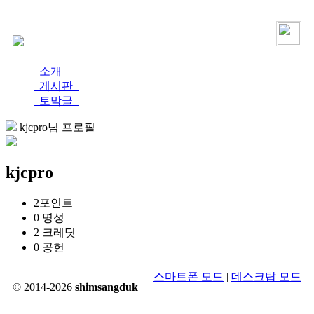
로그인
가입
소개
게시판
토막글
kjcpro님 프로필
kjcpro
2
포인트
0
명성
2
크레딧
0
공헌
스마트폰 모드
|
데스크탑 모드
© 2014-2026
shimsangduk