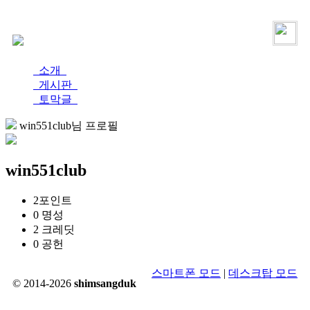
로그인
가입
소개
게시판
토막글
win551club님 프로필
win551club
2
포인트
0
명성
2
크레딧
0
공헌
스마트폰 모드
|
데스크탑 모드
© 2014-2026
shimsangduk