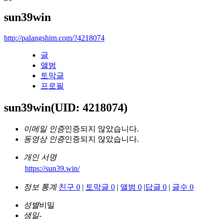
sun39win
http://palangshim.com/?4218074
글
앨범
토막글
프로필
sun39win
(UID: 4218074)
이메일 인증
인증되지 않았습니다.
동영상 인증
인증되지 않았습니다.
개인 서명
https://sun39.win/
정보 통계
친구 0
|
토막글 0
|
앨범 0
|
답글 0
|
글수 0
성별
비밀
생일
-