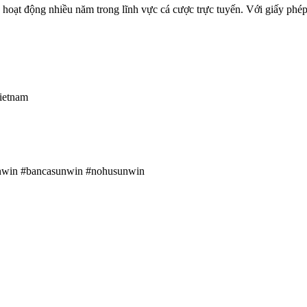
đã hoạt động nhiều năm trong lĩnh vực cá cược trực tuyến. Với giấy ph
ietnam
unwin #bancasunwin #nohusunwin