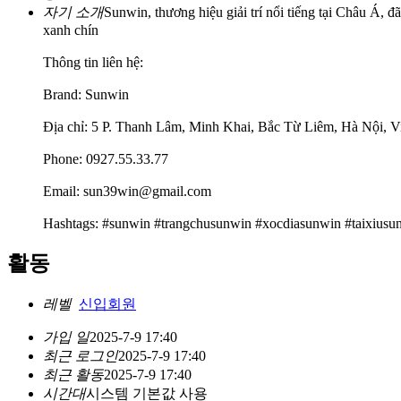
자기 소개
Sunwin, thương hiệu giải trí nổi tiếng tại Châu Á, 
xanh chín
Thông tin liên hệ:
Brand: Sunwin
Địa chỉ: 5 P. Thanh Lâm, Minh Khai, Bắc Từ Liêm, Hà Nội, V
Phone: 0927.55.33.77
Email: sun39win@gmail.com
Hashtags: #sunwin #trangchusunwin #xocdiasunwin #taixius
활동
레벨
신입회원
가입 일
2025-7-9 17:40
최근 로그인
2025-7-9 17:40
최근 활동
2025-7-9 17:40
시간대
시스템 기본값 사용