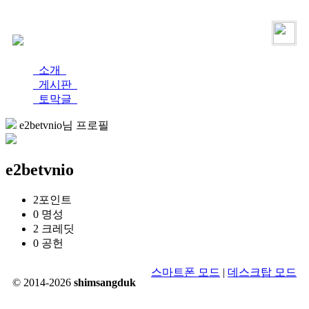
로그인
가입
소개
게시판
토막글
e2betvnio님 프로필
e2betvnio
2
포인트
0
명성
2
크레딧
0
공헌
스마트폰 모드
|
데스크탑 모드
© 2014-2026
shimsangduk