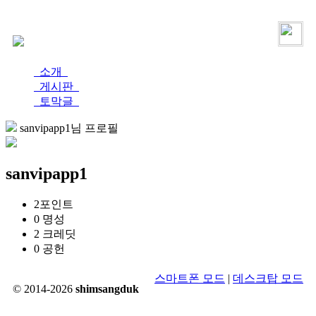
로그인
가입
소개
게시판
토막글
sanvipapp1님 프로필
sanvipapp1
2
포인트
0
명성
2
크레딧
0
공헌
스마트폰 모드
|
데스크탑 모드
© 2014-2026
shimsangduk