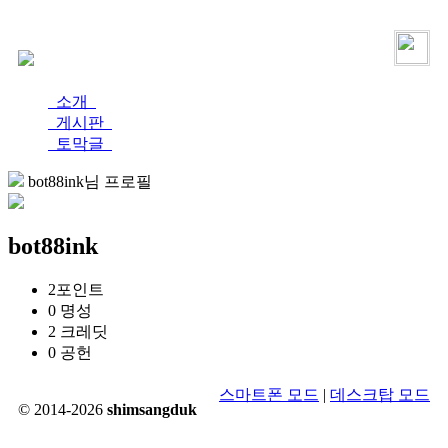
로그인
가입
소개
게시판
토막글
bot88ink님 프로필
bot88ink
2
포인트
0
명성
2
크레딧
0
공헌
스마트폰 모드
|
데스크탑 모드
© 2014-2026
shimsangduk