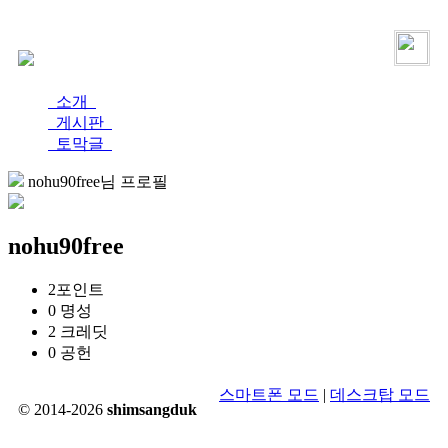
로그인
가입
소개
게시판
토막글
nohu90free님 프로필
nohu90free
2
포인트
0
명성
2
크레딧
0
공헌
스마트폰 모드
|
데스크탑 모드
© 2014-2026
shimsangduk