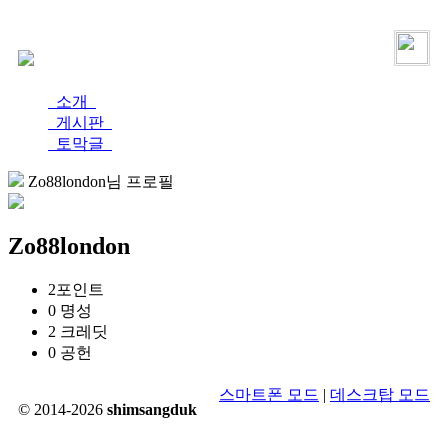
로그인
가입
소개
게시판
토막글
Zo88london님 프로필
Zo88london
2
포인트
0
명성
2
크레딧
0
공헌
스마트폰 모드
|
데스크탑 모드
© 2014-2026
shimsangduk