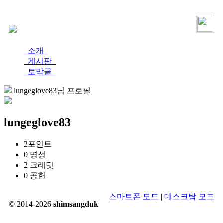
로그인
가입
소개
게시판
토막글
lungeglove83님 프로필
lungeglove83
2
포인트
0
명성
2
크레딧
0
공헌
스마트폰 모드
|
데스크탑 모드
© 2014-2026
shimsangduk