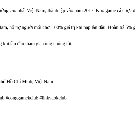
hưởng cao nhất Việt Nam, thành lập vào năm 2017. Kho game cá cược đa
m, hỗ trợ người mới chơi 100% giá trị khi nạp lần đầu. Hoàn trả 5% gi
g khi lần đầu tham gia cùng chúng tôi.
phố Hồ Chí Minh, Việt Nam
lub #conggamekclub #linkvaokclub