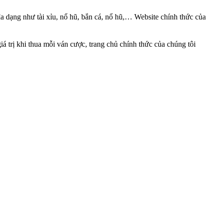
 dạng như tài xỉu, nổ hũ, bắn cá, nổ hũ,… Website chính thức của
á trị khi thua mỗi ván cược, trang chủ chính thức của chúng tôi