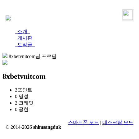
로그인
가입
소개
게시판
토막글
8xbetvnitcom님 프로필
8xbetvnitcom
2
포인트
0
명성
2
크레딧
0
공헌
스마트폰 모드
|
데스크탑 모드
© 2014-2026
shimsangduk