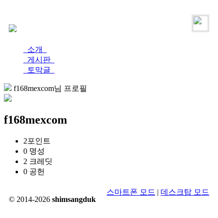
로그인
가입
소개
게시판
토막글
f168mexcom님 프로필
f168mexcom
2
포인트
0
명성
2
크레딧
0
공헌
스마트폰 모드
|
데스크탑 모드
© 2014-2026
shimsangduk