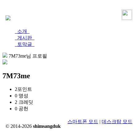
로그인
가입
소개
게시판
토막글
7M73me님 프로필
7M73me
2
포인트
0
명성
2
크레딧
0
공헌
스마트폰 모드
|
데스크탑 모드
© 2014-2026
shimsangduk