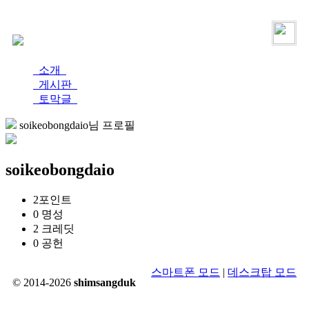
로그인
가입
소개
게시판
토막글
soikeobongdaio님 프로필
soikeobongdaio
2
포인트
0
명성
2
크레딧
0
공헌
스마트폰 모드
|
데스크탑 모드
© 2014-2026
shimsangduk