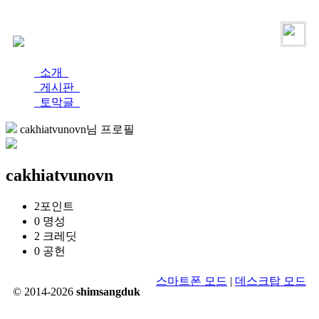
로그인
가입
소개
게시판
토막글
cakhiatvunovn님 프로필
cakhiatvunovn
2
포인트
0
명성
2
크레딧
0
공헌
스마트폰 모드
|
데스크탑 모드
© 2014-2026
shimsangduk